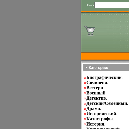
Поиск
»
Биографический
.
»
Cочинени
.
»
Вестерн
.
»
Военный
.
»
Детектив
.
»
Детский/Семейный
.
»
Драма
.
»
Исторический
.
»
Катастрофы
.
»
История
.