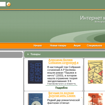
Товары
Александр Беляев
Собрание сочинений в
девяти томах Том 6 Серия:
В настоящий том Собрания
Александр Беляев
сочинений А Р Беляева
Собрание сочинений в 9
вошли роман "Прыжок в
томах инфо 10626s.
ничто" (1933), в котором
нашла отражение теория
звездоплавания Э К
Циолковского и повесть
"Воздушный корабль"
(1934)бхгюх, посвященная
отечественной аэронавтике
Бегущая по волнам
Автор Александр Беляев
Золотая цепь Серия:
Родился в Смоленске
Библиотека приключений
Редкий дар романтической
Учился в Смоленской
инфо 11153s.
фантазии отличал
духовной семинарии,