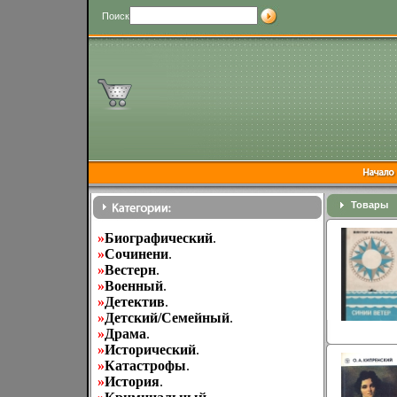
Поиск
Товары
»
Биографический
.
»
Cочинени
.
»
Вестерн
.
»
Военный
.
»
Детектив
.
»
Детский/Семейный
.
»
Драма
.
»
Исторический
.
»
Катастрофы
.
»
История
.