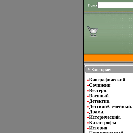
Поиск
»
Биографический
.
»
Cочинени
.
»
Вестерн
.
»
Военный
.
»
Детектив
.
»
Детский/Семейный
.
»
Драма
.
»
Исторический
.
»
Катастрофы
.
»
История
.