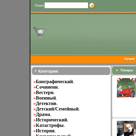
Поиск
Товары
»
Биографический
.
»
Cочинени
.
»
Вестерн
.
»
Военный
.
»
Детектив
.
»
Детский/Семейный
.
»
Драма
.
»
Исторический
.
»
Катастрофы
.
»
История
.