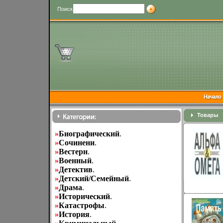
Поиск
Товары
»
Биографический
.
»
Cочинени
.
»
Вестерн
.
»
Военный
.
»
Детектив
.
»
Детский/Семейный
.
»
Драма
.
»
Исторический
.
»
Катастрофы
.
»
История
.