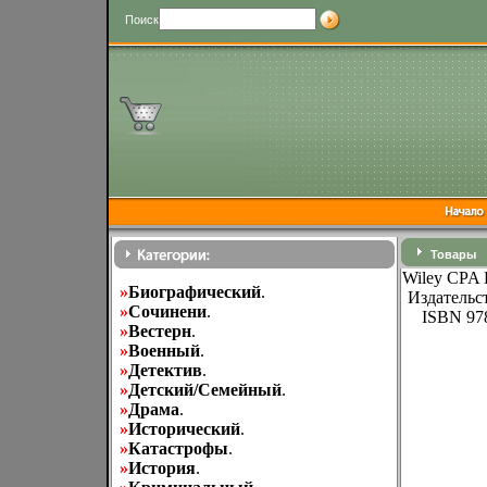
Поиск
Товары
Wiley CPA E
»
Биографический
.
Издательст
»
Cочинени
.
ISBN 978
»
Вестерн
.
»
Военный
.
»
Детектив
.
»
Детский/Семейный
.
»
Драма
.
»
Исторический
.
»
Катастрофы
.
»
История
.