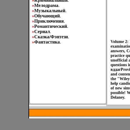
»
Криминальный
.
»
Мелодрама
.
»
Музыкальный
.
»
Обучающий
.
»
Приключения
.
»
Романтический
.
»
Сериал
.
»
Сказка/Фэнтези
.
»
Фантастика
.
Volume 2: 
examination
answers, C
practice q
unofficial 
questions i
вддагProvi
and conten
the "Wiley
help candi
of new sim
possible! 
Delaney.