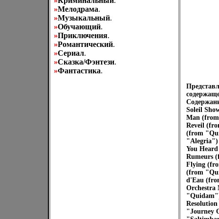
»
Криминальный
.
»
Мелодрама
.
»
Музыкальный
.
»
Обучающий
.
»
Приключения
.
»
Романтический
.
»
Сериал
.
»
Сказка/Фэнтези
.
»
Фантастика
.
Представл
содержаще
Содержани
Soleil Sho
Man (from 
Reveil (f
(from "Qui
"Alegria")
You Heard 
Rumeurs (
Flying (f
(from "Qui
d'Eau (fro
Orchestra 
"Quidam") 
Resolution
"Journey O