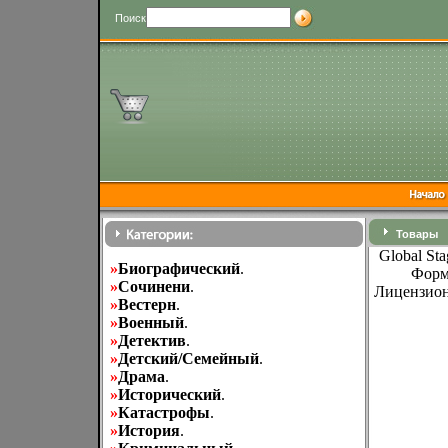
Поиск
Товары
Global Sta
»
Биографический
.
Форма
»
Cочинени
.
Лицензион
»
Вестерн
.
»
Военный
.
»
Детектив
.
»
Детский/Семейный
.
»
Драма
.
»
Исторический
.
»
Катастрофы
.
»
История
.