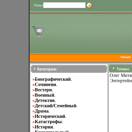
Поиск
Товары
Олег Митя
»
Биографический
.
Энтертейн
»
Cочинени
.
»
Вестерн
.
»
Военный
.
»
Детектив
.
»
Детский/Семейный
.
»
Драма
.
»
Исторический
.
»
Катастрофы
.
»
История
.