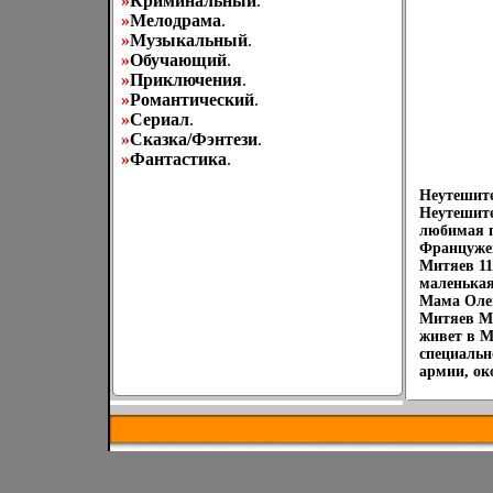
»
Криминальный
.
»
Мелодрама
.
»
Музыкальный
.
»
Обучающий
.
»
Приключения
.
»
Романтический
.
»
Сериал
.
»
Сказка/Фэнтези
.
»
Фантастика
.
Неутешите
Неутешите
любимая п
Францужен
Митяев 11
маленькая
Мама Олег
Митяев Ми
живет в М
специальн
армии, ок