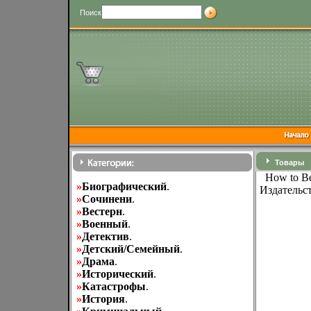
Поиск
Товары
How to Be
»
Биографический
.
Издательст
»
Cочинени
.
»
Вестерн
.
»
Военный
.
»
Детектив
.
»
Детский/Семейный
.
»
Драма
.
»
Исторический
.
»
Катастрофы
.
»
История
.