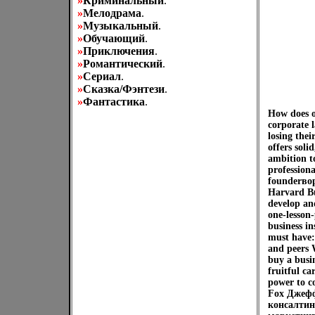
»
Криминальный
.
»
Мелодрама
.
»
Музыкальный
.
»
Обучающий
.
»
Приключения
.
»
Романтический
.
»
Сериал
.
»
Сказка/Фэнтези
.
»
Фантастика
.
How does 
corporate 
losing thei
offers soli
ambition to
professiona
founderвор
Harvard Bus
develop an
one-lesson
business in
must have: 
and peers 
buy a busin
fruitful c
power to c
Fox Джефф
консалтин