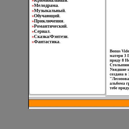
»
Криминальный
.
»
Мелодрама
.
»
Музыкальный
.
»
Обучающий
.
»
Приключения
.
»
Романтический
.
»
Сериал
.
»
Сказка/Фэнтези
.
»
Фантастика
.
Bonus Vid
матери 3 Г
приду 8 Н
Столыпинс
Увядшие ц
создана в
"Лесопова
альбома г
тебе прид