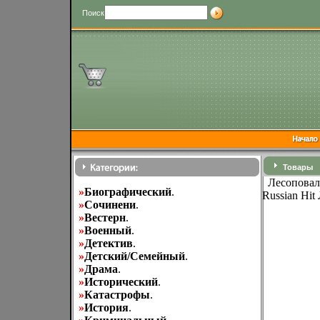
Поиск
Товары
Лесоповал
»
Биографический
.
Russian Hi
»
Cочинени
.
»
Вестерн
.
»
Военный
.
»
Детектив
.
»
Детский/Семейный
.
»
Драма
.
»
Исторический
.
»
Катастрофы
.
»
История
.