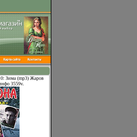
10: Зима (mp3) Жаров
нфо 3559v.