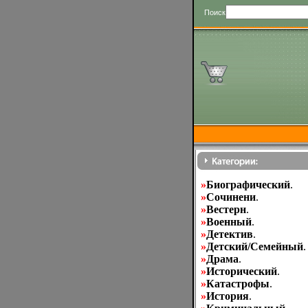
Поиск
»
Биографический
.
»
Cочинени
.
»
Вестерн
.
»
Военный
.
»
Детектив
.
»
Детский/Семейный
.
»
Драма
.
»
Исторический
.
»
Катастрофы
.
»
История
.