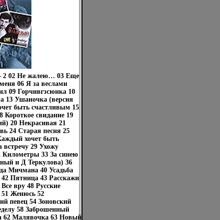
– 2 02 Не жалею… 03 Еще
 меня 06 Я за веслами
рил 09 Горчивгзсюнка 10
ра 13 Ушаночка (версия
чет быть счастливым 15
 Короткое свидание 19
й) 20 Некрасивая 21
вь 24 Старая песня 25
Каждый хочет быть
а встречу 29 Ухожу
32 Километры 33 За синею
дный и Д Теркулова) 36
ода Мичмана 40 Усадьба
 42 Пятница 43 Расскажи
Все вру 48 Русские
 51 Женюсь 52
ий певец 54 Зоновский
ределу 58 Заброшенный
ша 62 Малявочка 63 Новый