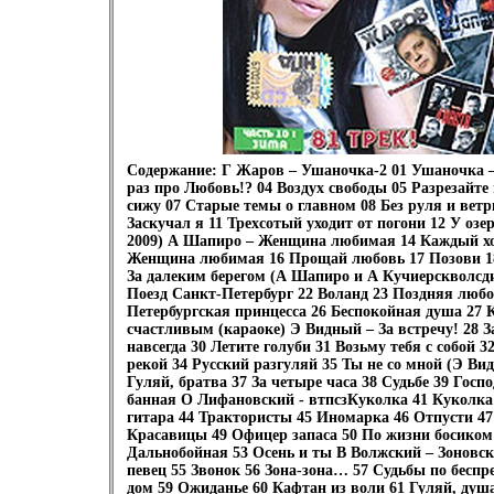
Содержание: Г Жаров – Ушаночка-2 01 Ушаночка 
раз про Любовь!? 04 Воздух свободы 05 Разрезайте
сижу 07 Старые темы о главном 08 Без руля и вет
Заскучал я 11 Трехсотый уходит от погони 12 У озе
2009) А Шапиро – Женщина любимая 14 Каждый хо
Женщина любимая 16 Прощай любовь 17 Позови 18
За далеким берегом (А Шапиро и А Кучиерскволсди
Поезд Санкт-Петербург 22 Воланд 23 Поздняя любо
Петербургская принцесса 26 Беспокойная душа 27 
счастливым (караоке) Э Видный – За встречу! 28 З
навсегда 30 Летите голуби 31 Возьму тебя с собой 
рекой 34 Русский разгуляй 35 Ты не со мной (Э Ви
Гуляй, братва 37 За четыре часа 38 Судьбе 39 Госп
банная О Лифановский - втпсзКуколка 41 Куколка
гитара 44 Трактористы 45 Иномарка 46 Отпусти 47 
Красавицы 49 Офицер запаса 50 По жизни босиком
Дальнобойная 53 Осень и ты В Волжский – Зоновск
певец 55 Звонок 56 Зона-зона… 57 Судьбы по бесп
дом 59 Ожиданье 60 Кафтан из воли 61 Гуляй, ду