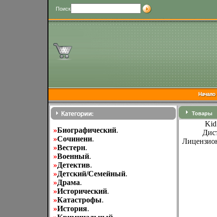
Поиск
Товары
Kid
»
Биографический
.
Дис
»
Cочинени
.
Лицензион
»
Вестерн
.
»
Военный
.
»
Детектив
.
»
Детский/Семейный
.
»
Драма
.
»
Исторический
.
»
Катастрофы
.
»
История
.