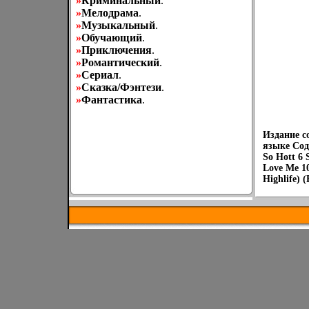
»
Криминальный
.
»
Мелодрама
.
»
Музыкальный
.
»
Обучающий
.
»
Приключения
.
»
Романтический
.
»
Сериал
.
»
Сказка/Фэнтези
.
»
Фантастика
.
Издание с
языке Сод
So Hott 6
Love Me 10
Highlife) 