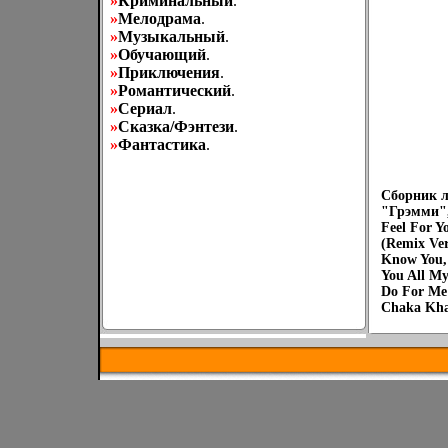
»
Криминальный
.
»
Мелодрама
.
»
Музыкальный
.
»
Обучающий
.
»
Приключения
.
»
Романтический
.
»
Сериал
.
»
Сказка/Фэнтези
.
»
Фантастика
.
Сборник л
"Грэмми",
Feel For Y
(Remix Ver
Know You, 
You All M
Do For Me
Chaka Kh