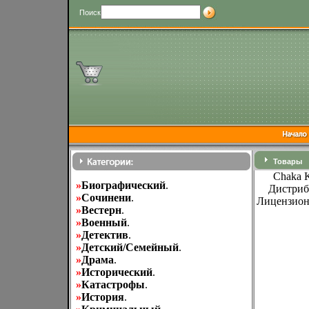
Поиск
Товары
Chaka K
»
Биографический
.
Дистриб
»
Cочинени
.
Лицензион
»
Вестерн
.
»
Военный
.
»
Детектив
.
»
Детский/Семейный
.
»
Драма
.
»
Исторический
.
»
Катастрофы
.
»
История
.