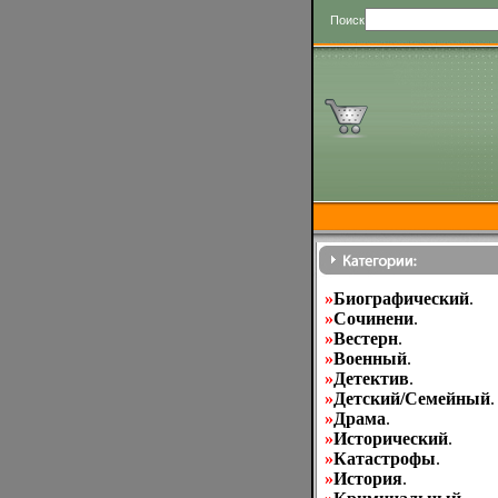
Поиск
»
Биографический
.
»
Cочинени
.
»
Вестерн
.
»
Военный
.
»
Детектив
.
»
Детский/Семейный
.
»
Драма
.
»
Исторический
.
»
Катастрофы
.
»
История
.