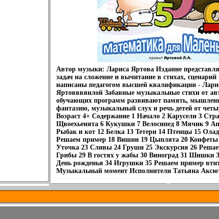
Автор музыки: Лариса Яртова Издание представляе
задач на сложение и вычитание в стихах, сценари
написаны педагогом высшей квалификации - Лари
Яртовввяилой Забавные музыкальные стихи от ав
обучающих программ развивают память, мышление
фантазию, музыкальный слух и речь детей от четы
Возраст 4+ Содержание 1 Начало 2 Карусели 3 Стр
Щвоехьенята 6 Кукушки 7 Велосипед 8 Мячик 9 А
Рыбак и кот 12 Белка 13 Тетери 14 Птенцы 15 Ол
Решаем пример 18 Вишни 19 Цыплята 20 Конфеты 
Уточка 23 Сливы 24 Груши 25 Экскурсия 26 Решае
Грибы 29 В гостях у жабы 30 Виноград 31 Шишки 
День рожденья 34 Игрушки 35 Решаем пример втнт
Музыкальный момент Исполнители Татьяна Аксют