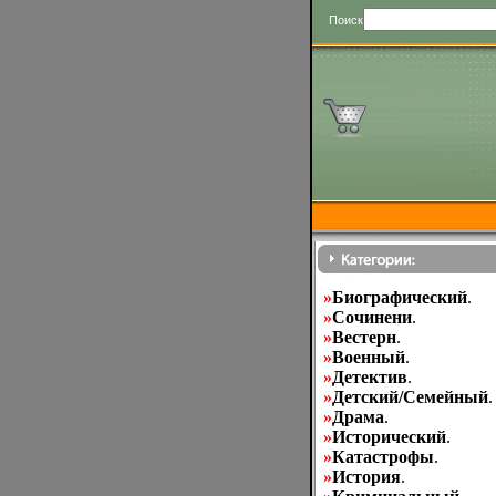
Поиск
»
Биографический
.
»
Cочинени
.
»
Вестерн
.
»
Военный
.
»
Детектив
.
»
Детский/Семейный
.
»
Драма
.
»
Исторический
.
»
Катастрофы
.
»
История
.