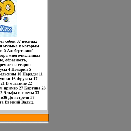
т собой 37 веселых
й и музыка к которым
сой Альбертовной
тора многочисленных
, образность,
рех лет и старше
аусы 4 Подарки 5
пельсины 10 Наряды 11
адушки 16 Фрукты 17
21 В магазине 22
м пример 27 Картина 28
32 Эльфы и гномы 33
о36 До встречи 37
а Евгений Вальц.