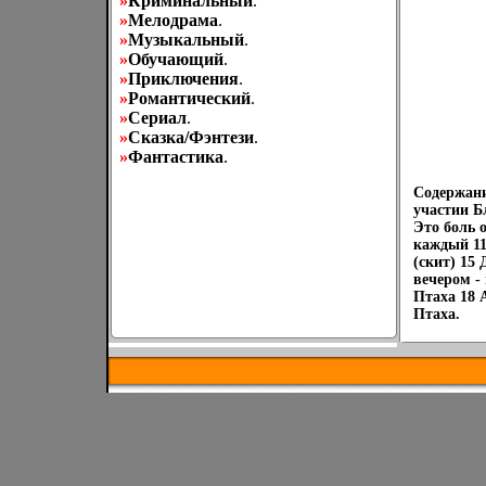
»
Криминальный
.
»
Мелодрама
.
»
Музыкальный
.
»
Обучающий
.
»
Приключения
.
»
Романтический
.
»
Сериал
.
»
Сказка/Фэнтези
.
»
Фантастика
.
Содержани
участии Б
Это боль 
каждый 11
(скит) 15
вечером -
Птаха 18 
Птаха.