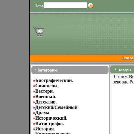
Поиск
Товары
Стриж Ве
»
Биографический
.
рекордс Р
»
Cочинени
.
»
Вестерн
.
»
Военный
.
»
Детектив
.
»
Детский/Семейный
.
»
Драма
.
»
Исторический
.
»
Катастрофы
.
»
История
.