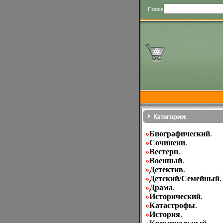
Поиск
»
Биографический
.
»
Cочинени
.
»
Вестерн
.
»
Военный
.
»
Детектив
.
»
Детский/Семейный
.
»
Драма
.
»
Исторический
.
»
Катастрофы
.
»
История
.