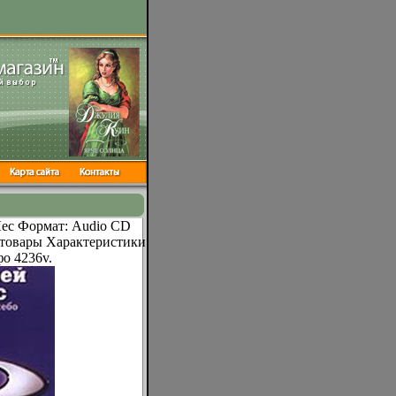
Лес Формат: Audio CD
 товары Характеристики
о 4236v.