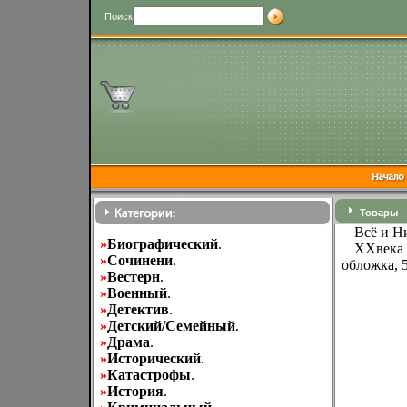
Поиск
Товары
Всё и Н
»
Биографический
.
XXвека 
»
Cочинени
.
обложка, 
»
Вестерн
.
»
Военный
.
»
Детектив
.
»
Детский/Семейный
.
»
Драма
.
»
Исторический
.
»
Катастрофы
.
»
История
.