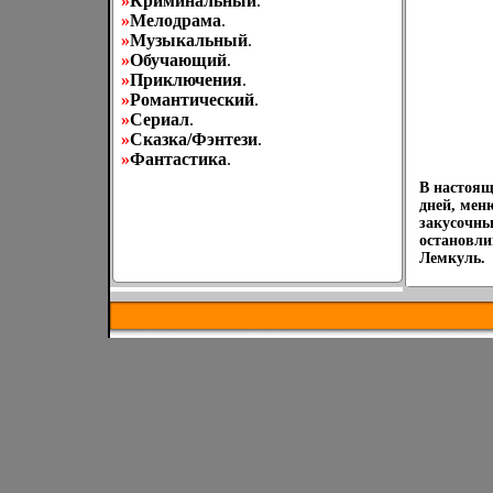
»
Криминальный
.
»
Мелодрама
.
»
Музыкальный
.
»
Обучающий
.
»
Приключения
.
»
Романтический
.
»
Сериал
.
»
Сказка/Фэнтези
.
»
Фантастика
.
В настоящ
дней, мен
закусочны
остановли
Лемкуль.