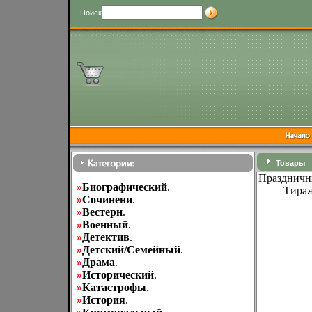
Поиск
Товары
Праздничны
»
Биографический
.
Тираж
»
Cочинени
.
»
Вестерн
.
»
Военный
.
»
Детектив
.
»
Детский/Семейный
.
»
Драма
.
»
Исторический
.
»
Катастрофы
.
»
История
.