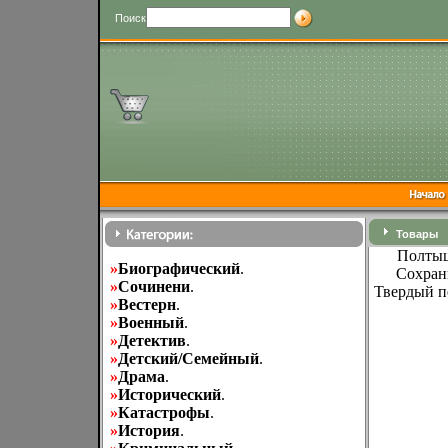
Поиск
Товары
Полтыщ
»
Биографический
.
Сохранн
»
Cочинени
.
Твердый пе
»
Вестерн
.
»
Военный
.
»
Детектив
.
»
Детский/Семейный
.
»
Драма
.
»
Исторический
.
»
Катастрофы
.
»
История
.