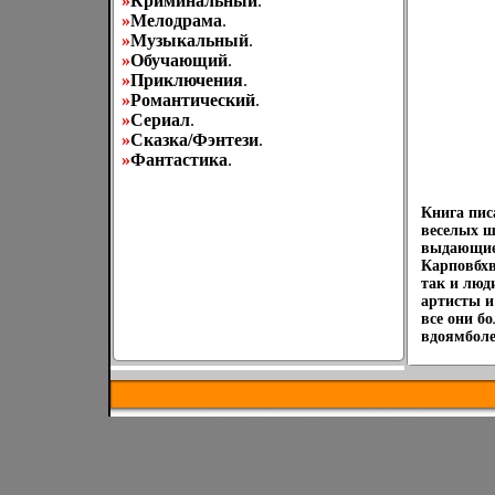
»
Криминальный
.
»
Мелодрама
.
»
Музыкальный
.
»
Обучающий
.
»
Приключения
.
»
Романтический
.
»
Сериал
.
»
Сказка/Фэнтези
.
»
Фантастика
.
Книга пис
веселых ш
выдающиес
Карповбхв
так и люд
артисты и
все они б
вдоямболе