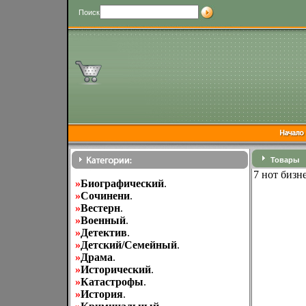
Поиск
Товары
7 нот бизн
»
Биографический
.
»
Cочинени
.
»
Вестерн
.
»
Военный
.
»
Детектив
.
»
Детский/Семейный
.
»
Драма
.
»
Исторический
.
»
Катастрофы
.
»
История
.