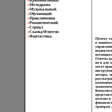
»
Криминальный
.
»
Мелодрама
.
»
Музыкальный
.
»
Обучающий
.
»
Приключения
.
»
Романтический
.
»
Сериал
.
»
Сказка/Фэнтези
.
»
Фантастика
.
Почему та
к минимум
управлени
неудовлет
потенциал
Ответы на
но и для 
месте при
инструмен
авторы, э
рассматри
компонент
экономиче
Комплексн
представл
полезна и
финансист
тренерам 