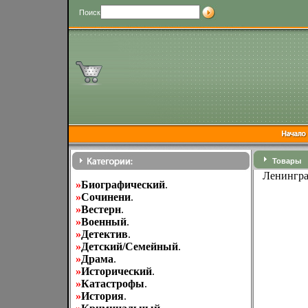
Поиск
Товары
Ленингра
»
Биографический
.
»
Cочинени
.
»
Вестерн
.
»
Военный
.
»
Детектив
.
»
Детский/Семейный
.
»
Драма
.
»
Исторический
.
»
Катастрофы
.
»
История
.