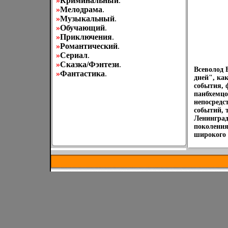
»
Криминальный
.
»
Мелодрама
.
»
Музыкальный
.
»
Обучающий
.
»
Приключения
.
»
Романтический
.
»
Сериал
.
»
Сказка/Фэнтези
.
Всеволод 
»
Фантастика
.
дней", ка
события, 
панбхемцо
непосредс
событий, 
Ленинград
поколения
широкого 