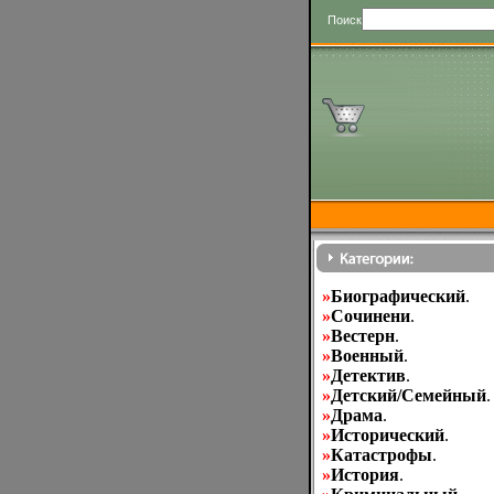
Поиск
»
Биографический
.
»
Cочинени
.
»
Вестерн
.
»
Военный
.
»
Детектив
.
»
Детский/Семейный
.
»
Драма
.
»
Исторический
.
»
Катастрофы
.
»
История
.