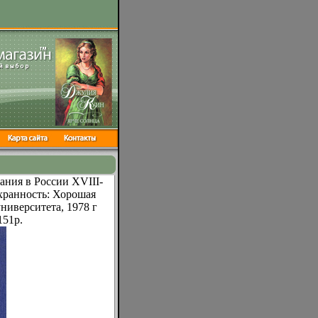
ания в России XVIII-
хранность: Хорошая
ниверситета, 1978 г
151p.