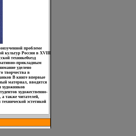
оизученной проблеме
й культур России в XVIII
сской техникебхезд
коративно-прикладным
нимание уделено
о творчества в
танков В книге впервые
ный материал, вводятся
и художников
тудентов художественно-
 а также читателей,
 технической эстетикой