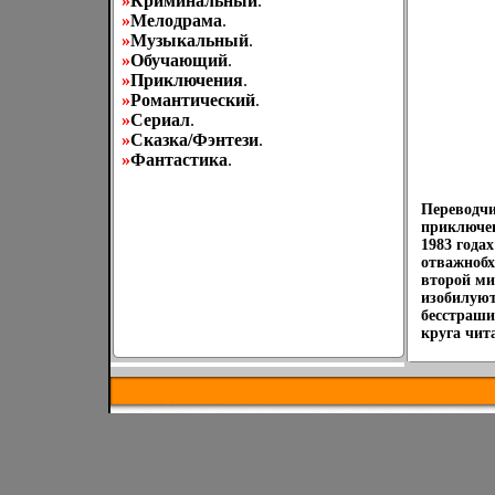
»
Криминальный
.
»
Мелодрама
.
»
Музыкальный
.
»
Обучающий
.
»
Приключения
.
»
Романтический
.
»
Сериал
.
»
Сказка/Фэнтези
.
»
Фантастика
.
Переводчи
приключен
1983 года
отважнобх
второй м
изобилую
бесстраши
круга чит