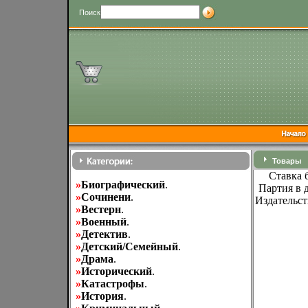
Поиск
Товары
Ставка 
»
Биографический
.
Партия в 
»
Cочинени
.
Издательст
»
Вестерн
.
»
Военный
.
»
Детектив
.
»
Детский/Семейный
.
»
Драма
.
»
Исторический
.
»
Катастрофы
.
»
История
.