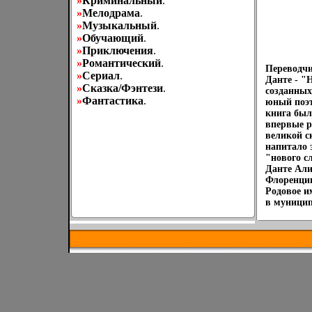
»
Криминальный
.
»
Мелодрама
.
»
Музыкальный
.
»
Обучающий
.
»
Приключения
.
»
Романтический
.
Переводчи
»
Сериал
.
Данте - "
»
Сказка/Фэнтези
.
созданных
»
Фантастика
.
юный поэт
книга был
впервые р
великой с
напитало 
"нового с
Данте Алиг
Флоренции
Родовое и
в муницип