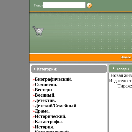
Поиск
Товары
Новая жиз
»
Биографический
.
Издательст
»
Cочинени
.
Тираж:
»
Вестерн
.
»
Военный
.
»
Детектив
.
»
Детский/Семейный
.
»
Драма
.
»
Исторический
.
»
Катастрофы
.
»
История
.