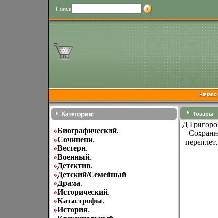
Поиск
Товары
Д Григоро
»
Биографический
.
Сохранн
»
Cочинени
.
переплет,
»
Вестерн
.
»
Военный
.
»
Детектив
.
»
Детский/Семейный
.
»
Драма
.
»
Исторический
.
»
Катастрофы
.
»
История
.