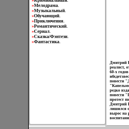
»
Криминальный
.
»
Мелодрама
.
»
Музыкальный
.
»
Обучающий
.
»
Приключения
.
»
Романтический
.
»
Сериал
.
»
Сказка/Фэнтези
.
»
Фантастика
.
Дмитрий В
реалист, 
60-х годо
ибхдетзве
повести "
"Капельме
редко изд
повести "
протест п
Дмитрий Г
лишился о
вырос на 
воспитани