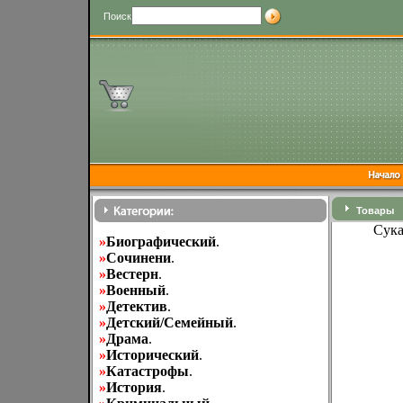
Поиск
Товары
Сука
»
Биографический
.
»
Cочинени
.
»
Вестерн
.
»
Военный
.
»
Детектив
.
»
Детский/Семейный
.
»
Драма
.
»
Исторический
.
»
Катастрофы
.
»
История
.