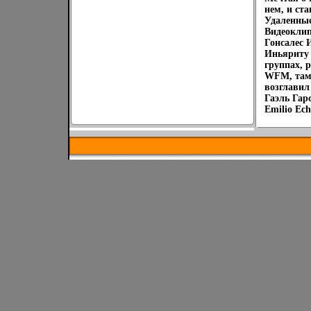
нем, и ст
Удаленные
Видеоклип
Гонсалес 
Иньяриту 
группах, 
WFM, там 
возглавил
Гаэль Гар
Emilio Ec