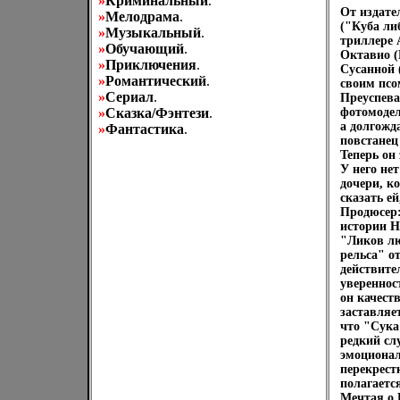
»
Криминальный
.
От издате
»
Мелодрама
.
("Куба ли
»
Музыкальный
.
триллере 
»
Обучающий
.
Октавио (
»
Приключения
.
Сусанной 
»
Романтический
.
своим псо
»
Сериал
.
Преуспева
»
Сказка/Фэнтези
.
фотомодел
а долгожд
»
Фантастика
.
повстанец
Теперь он 
У него не
дочери, к
сказать е
Продюсер:
истории Н
"Ликов лю
рельса" о
действите
уверенност
он качест
заставляет
что "Сука
редкий сл
эмоционал
перекрест
полагаетс
Мечтая о 