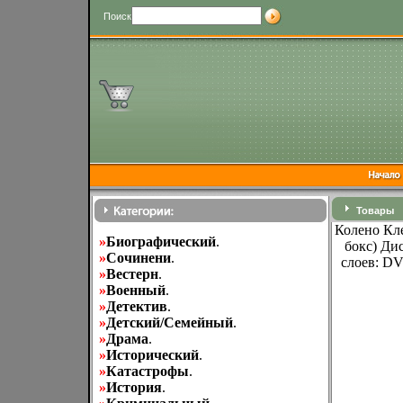
Поиск
Товары
Колено Кл
»
Биографический
.
бокс) Ди
»
Cочинени
.
слоев: DV
»
Вестерн
.
»
Военный
.
»
Детектив
.
»
Детский/Семейный
.
»
Драма
.
»
Исторический
.
»
Катастрофы
.
»
История
.