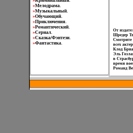
»
Криминальный
.
»
Мелодрама
.
»
Музыкальный
.
»
Обучающий
.
»
Приключения
.
»
Романтический
.
От издате
»
Сериал
.
Шредер Тв
»
Сказка/Фэнтези
.
Смотрите 
»
Фантастика
.
всех акте
Клод Бриа
Эль Гозла
в Страсбу
время вое
Романд Be