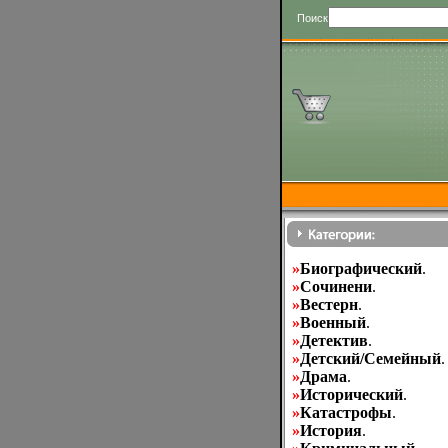
Поиск
»
Биографический
.
»
Cочинени
.
»
Вестерн
.
»
Военный
.
»
Детектив
.
»
Детский/Семейный
.
»
Драма
.
»
Исторический
.
»
Катастрофы
.
»
История
.