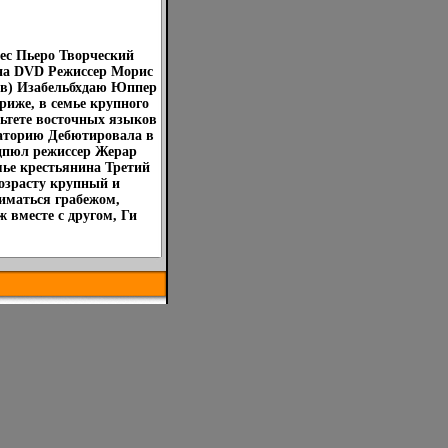
ес Пьеро Творческий
на DVD Режиссер Морис
ров) Изабельбхдаю Юппер
ариже, в семье крупного
ьтете восточных языков
ваторию Дебютировала в
вдпюл режиссер Жерар
мье крестьянина Третий
возрасту крупный и
ниматься грабежом,
 вместе с другом, Ги