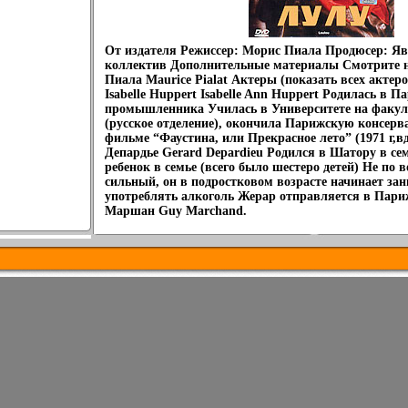
От издателя Режиссер: Морис Пиала Продюсер: Яв
коллектив Дополнительные материалы Смотрите 
Пиала Maurice Pialat Актеры (показать всех акте
Isabelle Huppert Isabelle Ann Huppert Родилась в П
промышленника Училась в Университете на факул
(русское отделение), окончила Парижскую консер
фильме “Фаустина, или Прекрасное лето” (1971 г,
Депардье Gerard Depardieu Родился в Шатору в се
ребенок в семье (всего было шестеро детей) Не по 
сильный, он в подростковом возрасте начинает за
употреблять алкоголь Жерар отправляется в Париж
Маршан Guy Marchand.