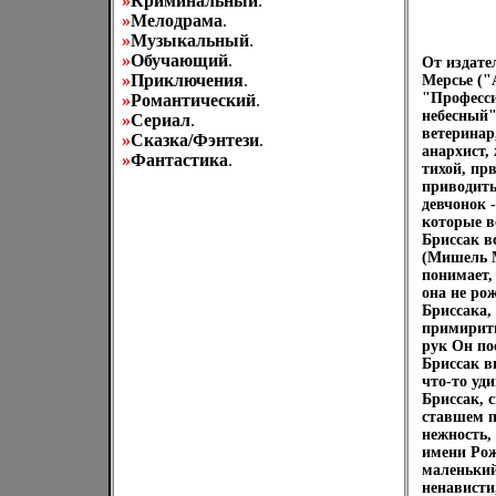
»
Криминальный
.
»
Мелодрама
.
»
Музыкальный
.
»
Обучающий
.
От издате
»
Приключения
.
Мерсье ("
"Професси
»
Романтический
.
небесный"
»
Сериал
.
ветеринар
»
Сказка/Фэнтези
.
анархист,
»
Фантастика
.
тихой, пр
приводить
девчонок 
которые в
Бриссак в
(Мишель М
понимает,
она не ро
Бриссака,
примирить
рук Он по
Бриссак в
что-то уд
Бриссак, с
ставшем п
нежность,
имени Рож
маленький
ненависти