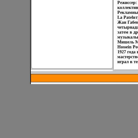
Режиссер:
коллекти
Рекламный
La Patelвт
Жан Габен
четырнадц
затем в д
музыкальн
Мишель Ме
Hossein Р
1927 года
мастерств
играл в те