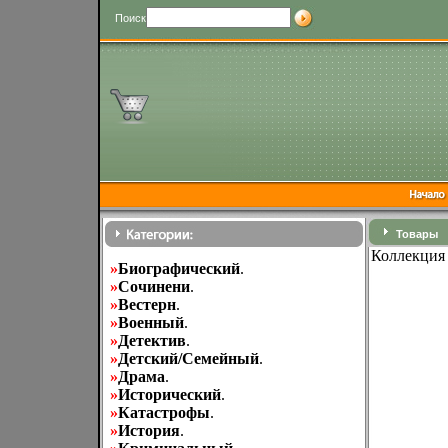
Поиск
Товары
Коллекция 
»
Биографический
.
»
Cочинени
.
»
Вестерн
.
»
Военный
.
»
Детектив
.
»
Детский/Семейный
.
»
Драма
.
»
Исторический
.
»
Катастрофы
.
»
История
.