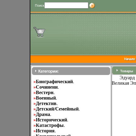
Поиск
Товары
Эдуард 
»
Биографический
.
Великая Эп
»
Cочинени
.
»
Вестерн
.
»
Военный
.
»
Детектив
.
»
Детский/Семейный
.
»
Драма
.
»
Исторический
.
»
Катастрофы
.
»
История
.