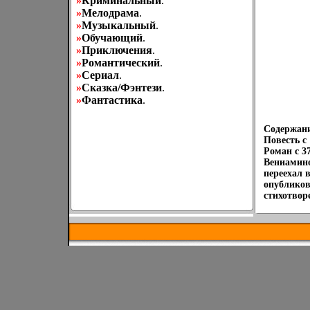
»
Криминальный
.
»
Мелодрама
.
»
Музыкальный
.
»
Обучающий
.
»
Приключения
.
»
Романтический
.
»
Сериал
.
»
Сказка/Фэнтези
.
»
Фантастика
.
Содержани
Повесть c
Роман c 3
Вениамино
переехал 
опубликов
стихотвор