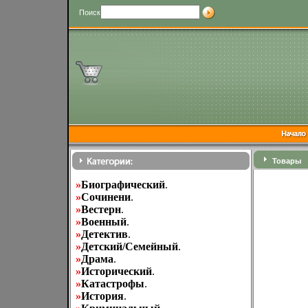
Поиск
Товары
»
Биографический
.
»
Cочинени
.
»
Вестерн
.
»
Военный
.
»
Детектив
.
»
Детский/Семейный
.
»
Драма
.
»
Исторический
.
»
Катастрофы
.
»
История
.