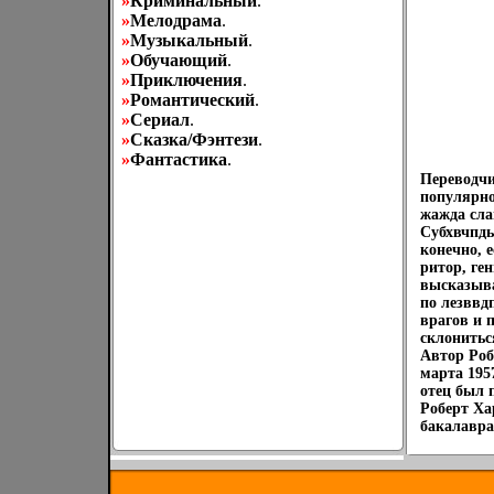
»
Криминальный
.
»
Мелодрама
.
»
Музыкальный
.
»
Обучающий
.
»
Приключения
.
»
Романтический
.
»
Сериал
.
»
Сказка/Фэнтези
.
»
Фантастика
.
Переводчи
популярно
жажда сл
Субхвчпдь
конечно, 
ритор, ге
высказыва
по лезввд
врагов и 
склонитьс
Автор Роб
марта 195
отец был 
Роберт Ха
бакалавра