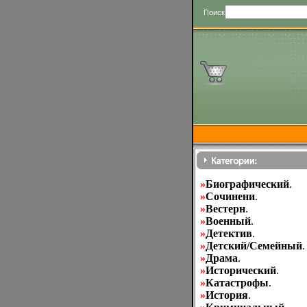
Поиск
»
Биографический
.
»
Cочинени
.
»
Вестерн
.
»
Военный
.
»
Детектив
.
»
Детский/Семейный
.
»
Драма
.
»
Исторический
.
»
Катастрофы
.
»
История
.