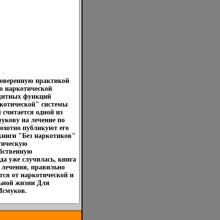
роверенную практикой
ю наркотической
ащитных функций
ркотической" системы
 считается одной из
укову на лечение по
охотно публикуют его
 книги "Без наркотиков"
тическую
обственную
да уже случилась, книга
и лечения, правильно
тся от наркотической и
льной жизни Для
Исмуков.