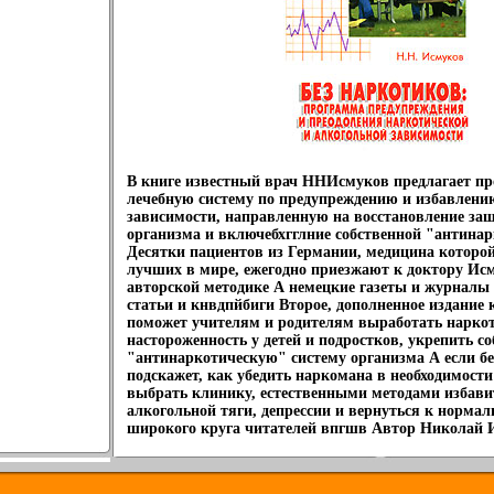
В книге известный врач ННИсмуков предлагает п
лечебную систему по предупреждению и избавлени
зависимости, направленную на восстановление з
организма и включебхгглние собственной "антина
Десятки пациентов из Германии, медицина которой
лучших в мире, ежегодно приезжают к доктору Исм
авторской методике А немецкие газеты и журналы 
статьи и кнвдпйбиги Второе, дополненное издание
поможет учителям и родителям выработать нарко
настороженность у детей и подростков, укрепить с
"антинаркотическую" систему организма А если бе
подскажет, как убедить наркомана в необходимост
выбрать клинику, естественными методами избави
алкогольной тяги, депрессии и вернуться к норма
широкого круга читателей впгшв Автор Николай 