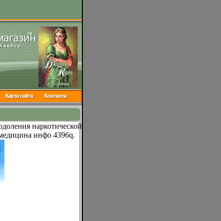
одоления наркотической
 медицина инфо 4396q.