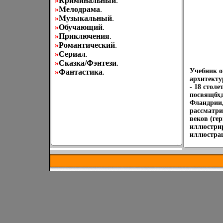
»
Криминальный
.
»
Мелодрама
.
»
Музыкальный
.
»
Обучающий
.
»
Приключения
.
»
Романтический
.
»
Сериал
.
»
Сказка/Фэнтези
.
Учебник о
»
Фантастика
.
архитекту
- 18 стол
посвящбхд
Фландрии,
рассматри
веков (ге
иллюстрир
иллюстра