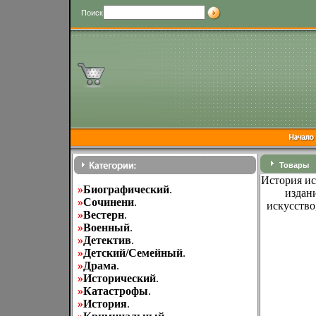
Поиск
Товары
История ис
»
Биографический
.
издан
»
Cочинени
.
искусство
»
Вестерн
.
»
Военный
.
»
Детектив
.
»
Детский/Семейный
.
»
Драма
.
»
Исторический
.
»
Катастрофы
.
»
История
.