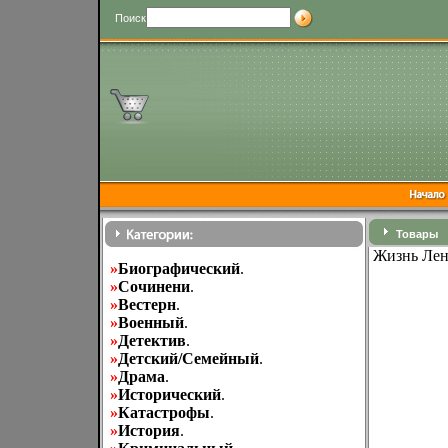
Поиск
Товары
Жизнь Лен
»
Биографический
.
»
Cочинени
.
»
Вестерн
.
»
Военный
.
»
Детектив
.
»
Детский/Семейный
.
»
Драма
.
»
Исторический
.
»
Катастрофы
.
»
История
.