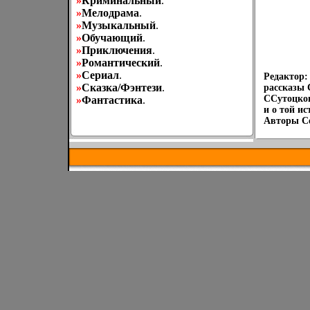
»
Криминальный
.
»
Мелодрама
.
»
Музыкальный
.
»
Обучающий
.
»
Приключения
.
»
Романтический
.
»
Сериал
.
Редактор:
»
Сказка/Фэнтези
.
рассказы 
ССутоцког
»
Фантастика
.
и о той и
Авторы Се