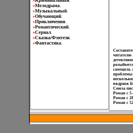
»
Криминальный
.
»
Мелодрама
.
»
Музыкальный
.
»
Обучающий
.
»
Приключения
.
»
Романтический
.
»
Сериал
.
»
Сказка/Фэнтези
.
»
Фантастика
.
Составите
читателю 
детективн
розыбхегс
самоцель 
проблемы 
нескольки
ввдршж Бо
Союза пи
Роман c 5
Роман c 2
Роман c 5