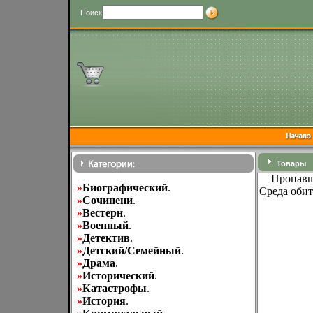
Поиск
Товары
Пропавш
»
Биографический
.
Среда оби
»
Cочинени
.
»
Вестерн
.
»
Военный
.
»
Детектив
.
»
Детский/Семейный
.
»
Драма
.
»
Исторический
.
»
Катастрофы
.
»
История
.