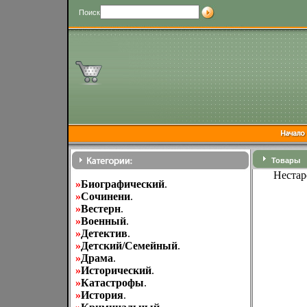
Поиск
Товары
Нестар
»
Биографический
.
»
Cочинени
.
»
Вестерн
.
»
Военный
.
»
Детектив
.
»
Детский/Семейный
.
»
Драма
.
»
Исторический
.
»
Катастрофы
.
»
История
.