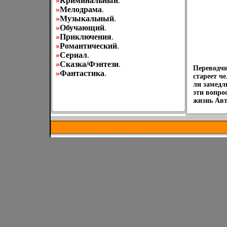
»
Криминальный
.
»
Мелодрама
.
»
Музыкальный
.
»
Обучающий
.
»
Приключения
.
»
Романтический
.
»
Сериал
.
»
Сказка/Фэнтези
.
Переводчи
»
Фантастика
.
стареет ч
ли замедл
эти вопро
жизнь Авт