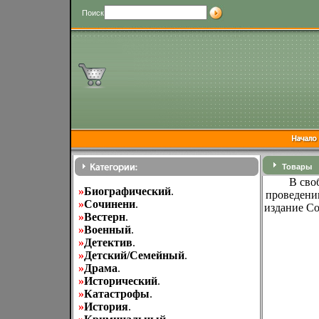
Поиск
Товары
В сво
»
Биографический
.
проведению
»
Cочинени
.
издание С
»
Вестерн
.
»
Военный
.
»
Детектив
.
»
Детский/Семейный
.
»
Драма
.
»
Исторический
.
»
Катастрофы
.
»
История
.