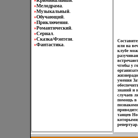
»
Криминальный
.
»
Мелодрама
.
»
Музыкальный
.
»
Обучающий
.
»
Приключения
.
»
Романтический
.
»
Сериал
.
»
Сказка/Фэнтези
.
Составите
»
Фантастика
.
или на ве
клубе мож
разучиван
встречают
чтобы у г
организат
жизнерадо
умения За
обеспечить
знаний и 
случаев л
помощь в 
познакоми
приводитс
танцев Но
которыми,
репертуар