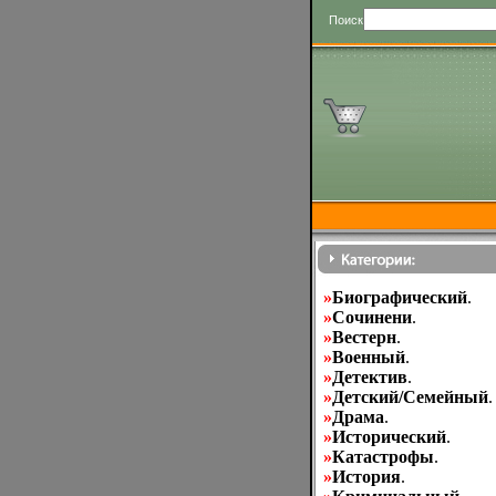
Поиск
»
Биографический
.
»
Cочинени
.
»
Вестерн
.
»
Военный
.
»
Детектив
.
»
Детский/Семейный
.
»
Драма
.
»
Исторический
.
»
Катастрофы
.
»
История
.