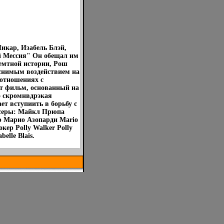
икар, Изабель Блэй,
й Мессия" Он обещал им
хемтной истории, Рош
снимым воздействием на
отношениях с
т фильм, основанный на
о скромнвдрэкая
т вступиить в борьбу с
юсеры: Майкл Прюпа
р Марио Азопарди Mario
кер Polly Walker Polly
elle Blais.