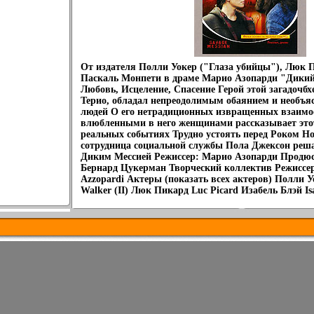
От издателя Полли Уокер ("Глаза убийцы"), Люк П
Паскаль Монпети в драме Марио Азопарди "Дики
Любовь, Исцеление, Спасение Герой этой загадочб
Терио, обладал непреодолимым обаянием и необъя
людей О его нетрадиционных извращенных взаимо
влюбленными в него женщинами рассказывает это
реальных событиях Трудно устоять перед Роком Н
сотрудница социальной службы Пола Джексон решае
Диким Мессией Режиссер: Марио Азопарди Прод
Бернард Цукерман Творческий коллектив Режиссе
Azzopardi Актеры (показать всех актеров) Полли Уо
Walker (II) Люк Пикард Luc Picard Изабель Блэй Isab