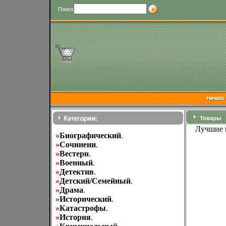
Поиск
Товары
Лучшие м
»
Биографический
.
»
Cочинени
.
»
Вестерн
.
»
Военный
.
»
Детектив
.
»
Детский/Семейный
.
»
Драма
.
»
Исторический
.
»
Катастрофы
.
»
История
.