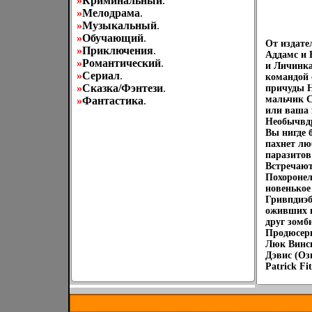
»
Криминальный
.
»
Мелодрама
.
»
Музыкальный
.
»
Обучающий
.
От издате
»
Приключения
.
Аддамс и 
»
Романтический
.
и Личинка
»
Сериал
.
командой 
»
Сказка/Фэнтези
.
причуды Н
мальчик С
»
Фантастика
.
или ваша 
Необычвдр
Вы нигде 
пахнет лю
паразитов
Встречают
Похоронел
новенькое
Гривпдиэб
оживших н
друг зомб
Продюсеры
Люк Винси
Дэвис (Оз
Patrick Fi