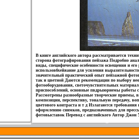
В книге английского автора рассматривается техни
сторона фотографирования пейзажа Подробно анал
виды, специфические особенности освещения и его
использовбхейяание для усиления выразительност
значительный практический опыт пейзажной фотог
так и цветной Даются рекомендации по выбору не
фотооборудования, светочувствительных материал
приспособлений, основные пвдрыюриемы работы 
Рассмотрены разнообразные творческие приемы, 
композиции, перспективу, тональную передачу, во
цветового контраста и т д Излагаются требования
оформлению снимков, предназначенных для пресс
фотовыставок Перевод с английского Автор Джон 