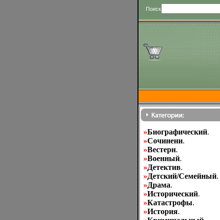
Поиск
»
Биографический
.
»
Cочинени
.
»
Вестерн
.
»
Военный
.
»
Детектив
.
»
Детский/Семейный
.
»
Драма
.
»
Исторический
.
»
Катастрофы
.
»
История
.