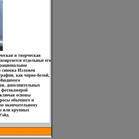
ческая и творческая
изируются отдельные его
 рациональное
и снимка Изложен
рафии, как черно-белой,
обходимого
ов, дополнительных
с фотокамерой
включая основы
просы обычного и
 по окончательному
ы или крупных
Уэйд.