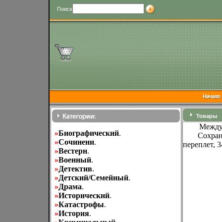
Поиск
Товары
Между
»
Биографический
.
Сохран
»
Cочинени
.
переплет, 
»
Вестерн
.
»
Военный
.
»
Детектив
.
»
Детский/Семейный
.
»
Драма
.
»
Исторический
.
»
Катастрофы
.
»
История
.