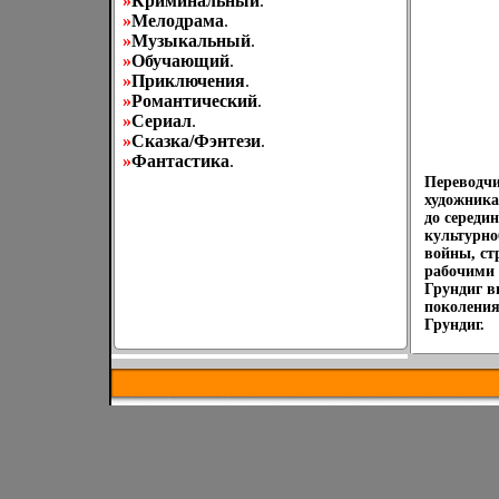
»
Криминальный
.
»
Мелодрама
.
»
Музыкальный
.
»
Обучающий
.
»
Приключения
.
»
Романтический
.
»
Сериал
.
»
Сказка/Фэнтези
.
»
Фантастика
.
Переводчи
художника
до середи
культурно
войны, ст
рабочими 
Грундиг в
поколения
Грундиг.