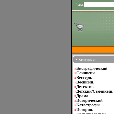
Поиск
»
Биографический
.
»
Cочинени
.
»
Вестерн
.
»
Военный
.
»
Детектив
.
»
Детский/Семейный
.
»
Драма
.
»
Исторический
.
»
Катастрофы
.
»
История
.