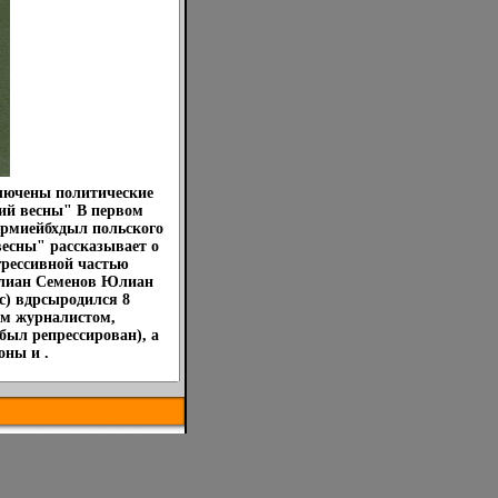
ключены политические
ий весны" В первом
Армиейбхдыл польского
есны" рассказывает о
грессивной частью
лиан Семенов Юлиан
с) вдрсыродился 8
ым журналистом,
был репрессирован), а
оны и .