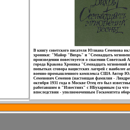
В книгу советского писателя Юлиана Семенова в
хроники: "Майор "Вихрь" и "Семнадцать мгновен
произведении повествуется о спасении Советской 
города Кракова Хроника "Семнадцать мгновений в
попытках сговора нацистских лагерей с наиболее а
военно-промышленного комплекса США Автор Ю
Семенович Семенов (настоящая фамилия - Ляндре
октября 1931 года в Москве Отец его был известн
работавшим в "Известиях" с НБухариным (за что 
впоследствии - уполномоченным Госкомитета обор