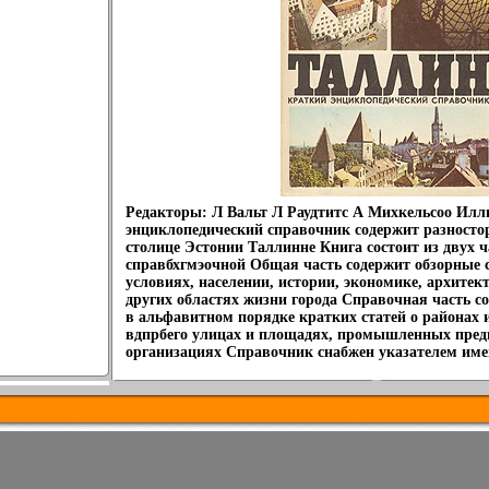
Редакторы: Л Вальт Л Раудтитс А Михкельсоо Ил
энциклопедический справочник содержит разнос
столице Эстонии Таллинне Книга состоит из двух ч
справбхгмэочной Общая часть содержит обзорные 
условиях, населении, истории, экономике, архитек
других областях жизни города Справочная часть с
в альфавитном порядке кратких статей о районах и
вдпрбего улицах и площадях, промышленных пред
организациях Справочник снабжен указателем име