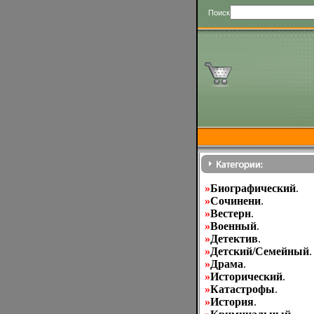
Поиск
»
Биографический
.
»
Cочинени
.
»
Вестерн
.
»
Военный
.
»
Детектив
.
»
Детский/Семейный
.
»
Драма
.
»
Исторический
.
»
Катастрофы
.
»
История
.