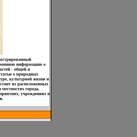
люстрированный
тороннюю информацию о
астей - общей и
статьи о природных
туре, культурной жизни и
остоит из расположенных
 местностях города,
приятиях, учреждениях и
н.