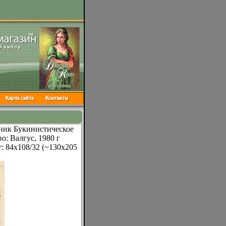
ник Букинистическое
о: Валгус, 1980 г
: 84x108/32 (~130х205