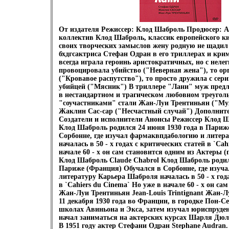
От издателя Режиссер: Клод Шаброль Продюсер: 
коллектив Клод Шаброль, классик европейского ки
своих творческих замыслов жену родную не щадил
бхдгсактриса Стефан Одран в его триллерах и кр
всегда играла героинь аристократичных, но с нелег
провоцировала убийство ("Неверная жена"), то о
("Кровавое распутство"), то просто дружила с се
убийцей ("Мясник") В триллере "Лани" муж предл
в нестандартном и трагическом любовном треуголь
"соучастниками" стали Жан-Луи Трентиньян ("Му
Жаклин Сас-сар ("Несчастный случай") Дополнит
Создатели и исполнители Анонсы Режиссер Клод Ш
Клод Шаброль родился 24 июня 1930 года в Париж
Сорбонне, где изучал фармаквпдабологию и литер
началась в 50 - х годах с критических статей в `Ca
начале 60 - х он сам становится одним из Актеры (
Клод Шаброль Claude Chabrol Клод Шаброль родил
Париже (Франция) Обучался в Сорбонне, где изуч
литературу Карьера Шаброля началась в 50 - х год
в `Cahiers du Cinema` Но уже в начале 60 - х он са
Жан-Луи Трентиньян Jean-Louis Trintignant Жан-
11 декабря 1930 года во Франции, в городке Пон-С
школах Авиньона и Экса, затем изучал юриспруден
начал заниматься на актерских курсах Шарля Дю
В 1951 году актер Стефани Одран Stephane Audran.