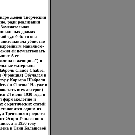
Андре Женев Творческий
но, ради реализации
 Замечательная
иминальных драмах
кой судьбой: то она
рганизовывала убийство
ривдрбейным маньяком-
ожил ей поучаствовать
нике А ее
жчина и женщина") и
ельные материалы
аброль Claude Chabrol
е (Франция) Обучался в
атуру Карьера Шаброля
hiers du Cinema` Но уже в
показать всех актеров)
ся 24 июня 1930 года в
ал фармакологию и
ах с критических статей
м становится одним из
Луи Трентиньян родился
ент-Эспри Учился он в
цию, а в 1950 году
ллена и Тани Балашовой