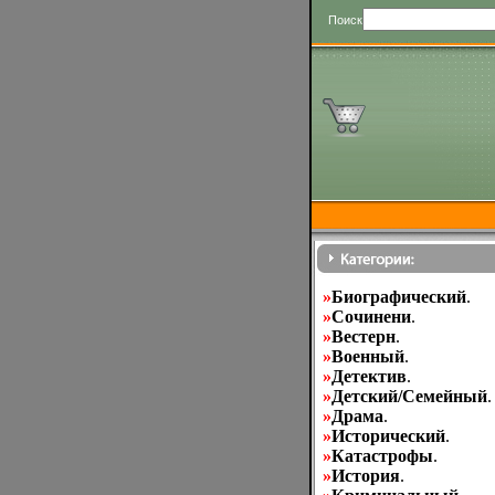
Поиск
»
Биографический
.
»
Cочинени
.
»
Вестерн
.
»
Военный
.
»
Детектив
.
»
Детский/Семейный
.
»
Драма
.
»
Исторический
.
»
Катастрофы
.
»
История
.