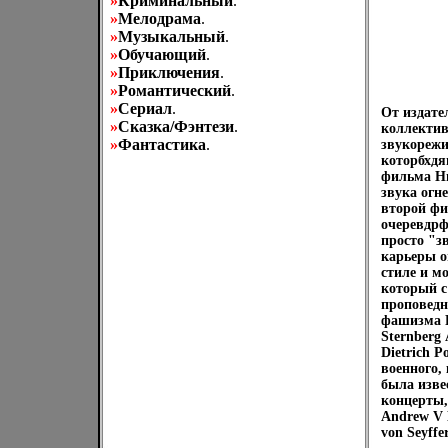
»
Криминальный
.
»
Мелодрама
.
»
Музыкальный
.
»
Обучающий
.
»
Приключения
.
»
Романтический
.
»
Сериал
.
От издате
»
Сказка/Фэнтези
.
коллектив
»
Фантастика
.
звукорежи
которбхдя
фильма Н
звука огн
второй фи
очеревдрф
просто "зв
карьеры о
стиле и м
который с
проповедн
фашизма Р
Sternberg
Dietrich 
военного,
была изве
концерты,
Andrew V 
von Seyffer