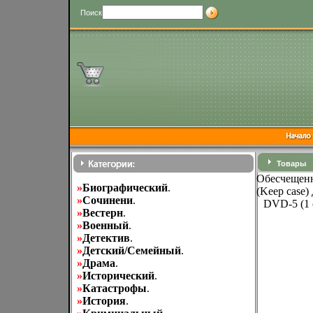
Поиск
Товары
Обесчещенн
»
Биографический
.
(Keep case)
»
Cочинени
.
DVD-5 (1 
»
Вестерн
.
»
Военный
.
»
Детектив
.
»
Детский/Семейный
.
»
Драма
.
»
Исторический
.
»
Катастрофы
.
»
История
.