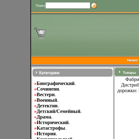
Поиск
Товары
Фабрик
»
Биографический
.
Дистриб
»
Cочинени
.
дорожки: 
»
Вестерн
.
»
Военный
.
»
Детектив
.
»
Детский/Семейный
.
»
Драма
.
»
Исторический
.
»
Катастрофы
.
»
История
.