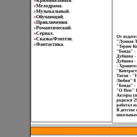
»
Криминальный
.
»
Мелодрама
.
»
Музыкальный
.
»
Обучающий
.
»
Приключения
.
»
Романтический
.
»
Сериал
.
От издате
»
Сказка/Фэнтези
.
"Лунная Т
»
Фантастика
.
"Теряю Ко
"Банда" -
Дубцова -
Дубцова -
- Храните
"Контраст
Титов - "
Любви" 8 
"Банда" -
"О Нем" 1
Актеры (п
родился 2
работал н
В детстве
школьным