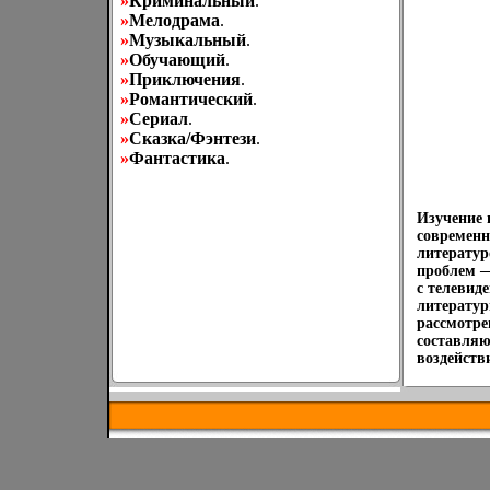
»
Криминальный
.
»
Мелодрама
.
»
Музыкальный
.
»
Обучающий
.
»
Приключения
.
»
Романтический
.
»
Сериал
.
»
Сказка/Фэнтези
.
»
Фантастика
.
Изучение 
современн
литерату
проблем —
с телевид
литератур
рассмотре
составляю
воздейств