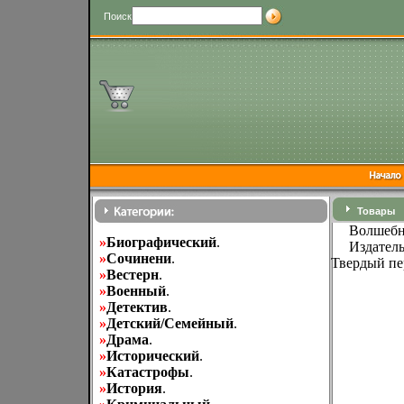
Поиск
Товары
Волшебн
»
Биографический
.
Издатель
»
Cочинени
.
Твердый пер
»
Вестерн
.
»
Военный
.
»
Детектив
.
»
Детский/Семейный
.
»
Драма
.
»
Исторический
.
»
Катастрофы
.
»
История
.