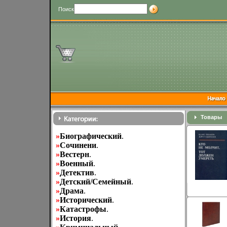
Поиск
Товары
»
Биографический
.
»
Cочинени
.
»
Вестерн
.
»
Военный
.
»
Детектив
.
»
Детский/Семейный
.
»
Драма
.
»
Исторический
.
»
Катастрофы
.
»
История
.