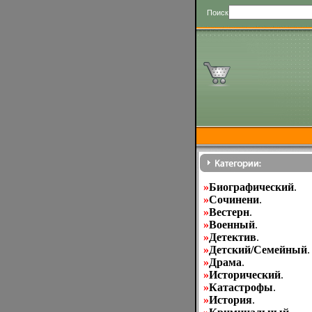
Поиск
»
Биографический
.
»
Cочинени
.
»
Вестерн
.
»
Военный
.
»
Детектив
.
»
Детский/Семейный
.
»
Драма
.
»
Исторический
.
»
Катастрофы
.
»
История
.