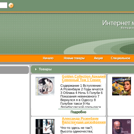
Товары
Golden Collection Аркадий
Северный Том 1 Серия:
Золотая коллекция инфо
Содержание 1 Вступление:
3416v.
А Розенбаум 2 Годы мчатся
3 Облака 4 Ночь 5 Голуби 6
Показания невиновного 7
Вернулся я в Одессу 8
Голубое такси 9 На
Дерибасовской открылася
пивнвгплцая 10
Комиссионный решили
брать 11 Дым твоих
Александр Розенбаум
папирос 12 Офицеры 13
Вялотекущая шизофрения
Последний рассвет 14
Серия: Золотая серия
Что-то здесь не так?;
Поручик Голицын 15 Я
инфо 3425v.
Высота одиночества;
тоскую по родине 16